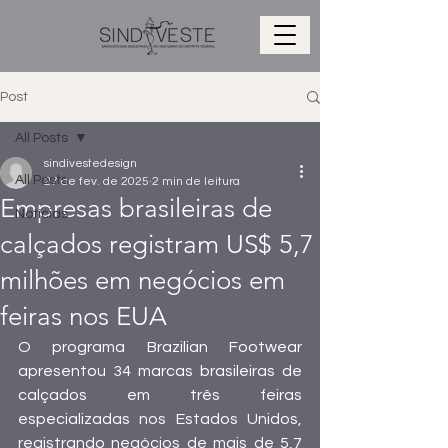
Post
All Posts
sindivestedesign
All Posts
27 de fev. de 2025
2 min de leitura
Empresas brasileiras de
Notícias
calçados registram US$ 5,7
milhões em negócios em
feiras nos EUA
O programa Brazilian Footwear 
apresentou 34 marcas brasileiras de 
calçados em três feiras 
especializadas nos Estados Unidos, 
registrando negócios de mais de 5,7 