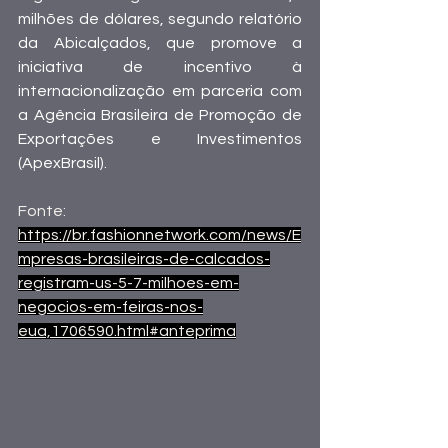
milhões de dólares, segundo relatório 
da Abicalçados, que promove a 
iniciativa de incentivo à 
internacionalização em parceria com 
a Agência Brasileira de Promoção de 
Exportações e Investimentos 
(ApexBrasil).
Fonte:
https://br.fashionnetwork.com/news/E
mpresas-brasileiras-de-calcados-
registram-us-5-7-milhoes-em-
negocios-em-feiras-nos-
eua,1706590.html#anteprima