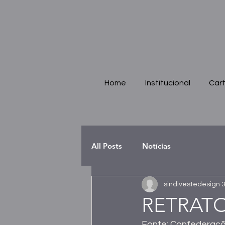
Home
Institucional
Cart
All Posts
Notícias
sindivestedesign
3
RETRATO
Fonte: Confederaçã