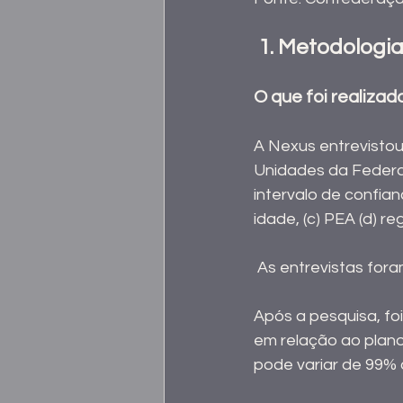
 1. Metodologi
O que foi realizad
A Nexus entrevistou,
Unidades da Federaç
intervalo de confian
idade, (c) PEA (d) re
 As entrevistas for
Após a pesquisa, fo
em relação ao plan
pode variar de 99% 