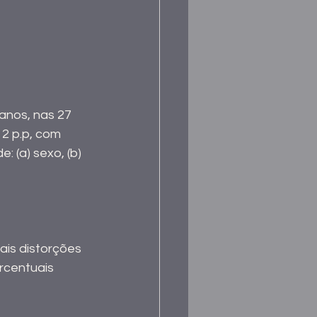
anos, nas 27 
2 p.p, com 
 (a) sexo, (b) 
ais distorções 
rcentuais 