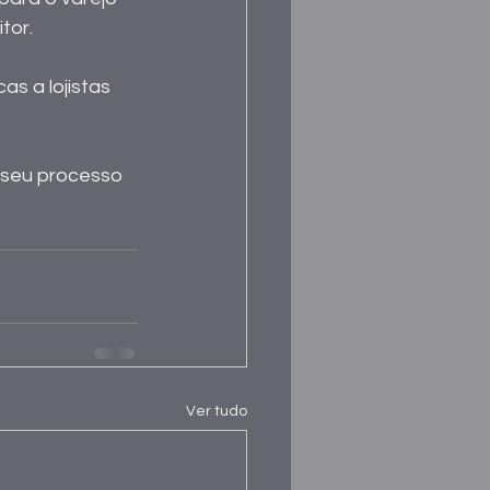
tor.
s a lojistas 
 seu processo 
Ver tudo