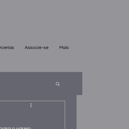
rcerias
Associe-se
Mais
para o varejo 