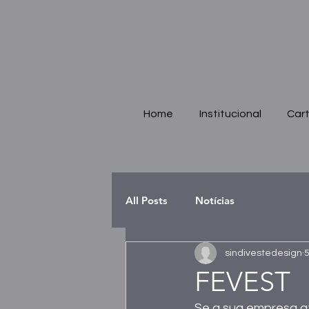
Home
Institucional
Cart
All Posts
Notícias
sindivestedesign
5
FEVEST
Se a sua empresa at