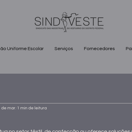
ão Uniforme Escolar
Serviços
Fornecedores
Pa
 de mar.
1 min de leitura
ua no setor têxtil, de confecção ou oferece soluções 