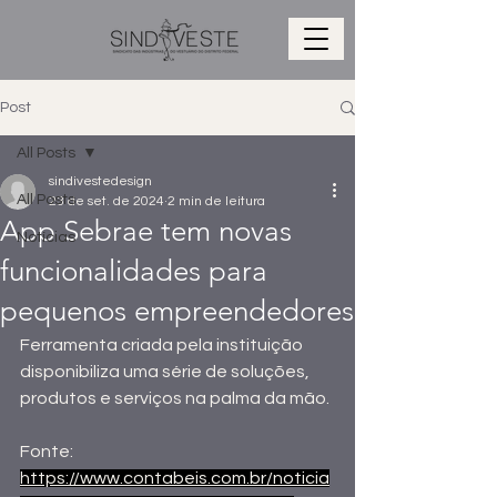
Post
All Posts
sindivestedesign
All Posts
23 de set. de 2024
2 min de leitura
App Sebrae tem novas
Notícias
funcionalidades para
pequenos empreendedores
Ferramenta criada pela instituição 
disponibiliza uma série de soluções, 
produtos e serviços na palma da mão.
Fonte:
https://www.contabeis.com.br/noticia