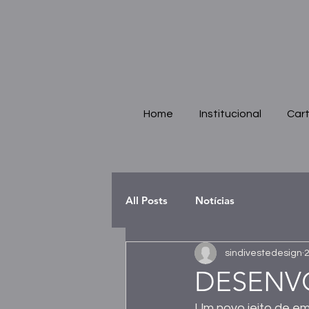
Home
Institucional
Cart
All Posts
Notícias
sindivestedesign
2
DESENV
Um novo jeito de e