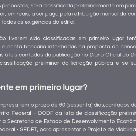
s propostas; será classificada preliminarmente em prime
lor, em reais, a ser pago pela retribuição mensal da c
todas as exigências do edital.
não tiverem sido classificadas em primeiro lugar te
a e conta bancária informadas na proposta de conce
ias úteis contados da publicação no Diário Oficial do Dis
lassificação preliminar da licitação pública e se s
nte em primeiro lugar?
presa tem o prazo de 60 (sessenta) dias,contados da
strito Federal – DODF da lista de classificação prelimin
r a Secretaria de Estado de Desenvolvimento Econômi
ederal - SEDET, para apresentar o Projeto de Viabilida