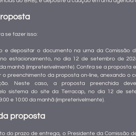
ências do BRB), e deposite a caução em uma agência 
proposta
 se fazer isso:
cap e depositar o documento na urna da Comissão de
 no estacionamento, no dia 12 de setembro de 2024 (
da manhã (impreterivelmente). Confira se a proposta e
er o preenchimento da proposta on-line, anexando o 
ção. Neste caso, a proposta preenchida deve
elo sistema do site da Terracap, no dia 12 de set
e 9:00 e 10:00 da manhã (impreterivelmente).
da proposta
o do prazo de entrega, o Presidente da Comissão de 