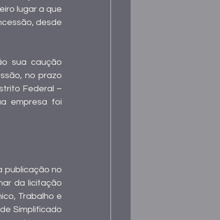
iro lugar a que 
oncessão, desde 
rão sua caução 
ssão, no prazo 
trito Federal – 
ua empresa foi 
 publicação no 
ar da licitação 
co, Trabalho e 
de Simplificado 