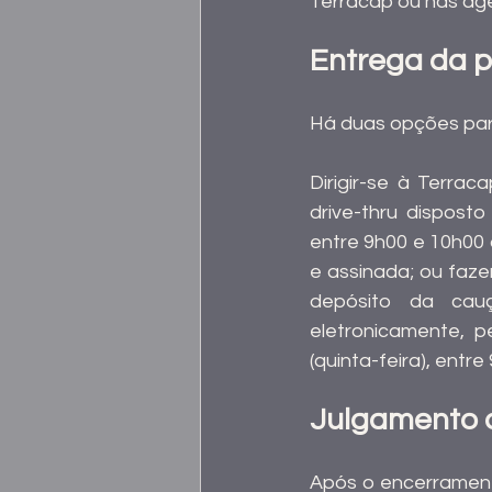
Terracap ou nas ag
Entrega da 
Há duas opções para
Dirigir-se à Terra
drive-thru disposto
entre 9h00 e 10h00 
e assinada; ou faz
depósito da cau
eletronicamente, p
(quinta-feira), entr
Julgamento 
Após o encerrament