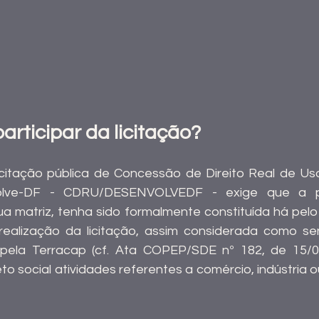
rticipar da licitação?
icitação pública de Concessão de Direito Real de Us
lve-DF - CDRU/DESENVOLVEDF - exige que a pes
sua matriz, tenha sido formalmente constituída há pel
ealização da licitação, assim considerada como se
pela Terracap (cf. Ata COPEP/SDE nº 182, de 15/09
o social atividades referentes a comércio, indústria o