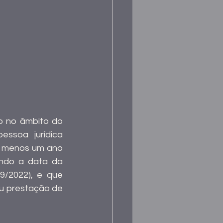
o no âmbito do 
soa jurídica 
o menos um ano 
ndo a data da 
/2022), e que 
u prestação de 