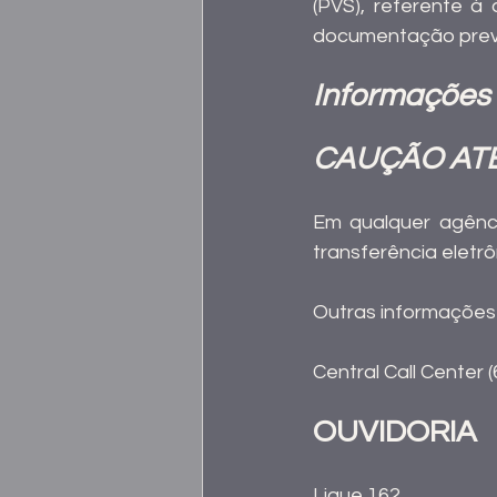
(PVS), referente à 
documentação previ
Informações 
CAUÇÃO ATÉ O
Em qualquer agênci
transferência eletr
Outras informações 
Central Call Center 
OUVIDORIA
Ligue 162