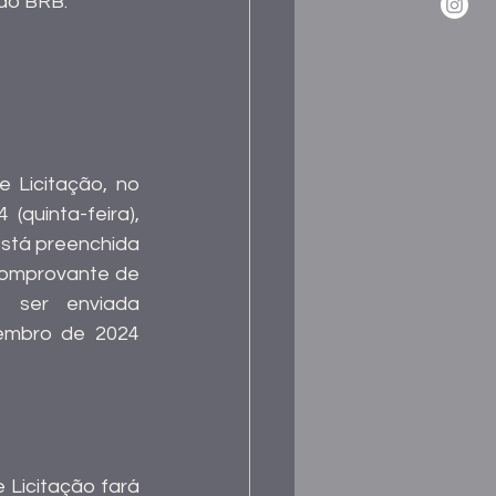
do BRB.
 Licitação, no 
quinta-feira), 
stá preenchida 
comprovante de 
 ser enviada 
embro de 2024 
Licitação fará 