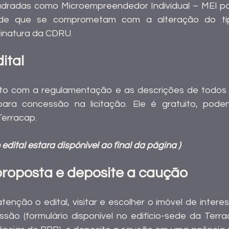
radas como Microempreendedor Individual – MEI pod
de que se comprometam com a alteração do tipo
sinatura da CDRU.
ital
to com a regulamentação e as descrições de todos o
para concessão na licitação. Ele é gratuito, poden
Terracap.
 edital estara dispónivel ao final da página )
roposta e deposite a caução
tenção o edital, visitar e escolher o imóvel de intere
ão (formulário disponível no edifício-sede da Terrac