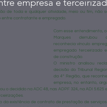
ntre empresa e terceiriza
zação de toda e qualquer atividade, meio ou fim, não s
 entre contratante e empregado.
Com esse entendimento, o 
Marques derrubou d
reconhecia vínculo emprega
empregado terceirizado 
de construção. 
O ministro analisou recl
decisão do Tribunal Region
da 4ª Região, que reconhec
empresa, no entanto, arg
ou o decidido na ADC 48, nas ADPF 324, na ADI 5.625 e 
ceirizações. 
o da existência de contrato de prestação de serviços 