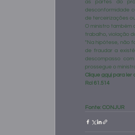
as partes do pro
desconformidade co
de terceirizações o
O ministro também a
trabalho, violação d
"Na hipótese, não f
de fraudar a exist
descompasso com a
prossegue o ministro
Clique 
aqui
 para ler
Rcl 61.514 
Fonte: CONJUR