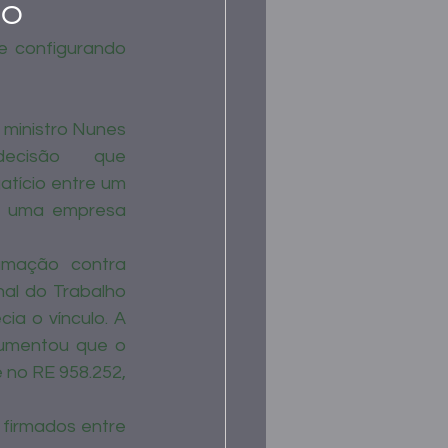
do
e configurando 
ministro Nunes 
ecisão que 
tício entre um 
e uma empresa 
amação contra 
al do Trabalho 
ia o vínculo. A 
umentou que o 
no RE 958.252, 
firmados entre 