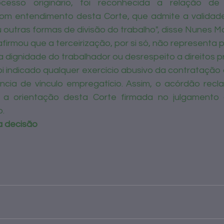
cesso originário, foi reconhecida a relação de
m entendimento desta Corte, que admite a validade 
u outras formas de divisão do trabalho", disse Nunes M
firmou que a terceirização, por si só, não representa 
a dignidade do trabalhador ou desrespeito a direitos pr
oi indicado qualquer exercício abusivo da contratação 
ência de vínculo empregatício. Assim, o acórdão rec
 orientação desta Corte firmada no julgamento 
. 
 a decisão