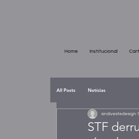
Home
Institucional
Cart
All Posts
Notícias
sindivestedesign
1
STF derr