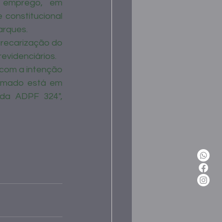
 emprego, em 
constitucional 
arques. 
precarização do 
evidenciários. 
com a intenção 
lamado está em 
da ADPF 324", 