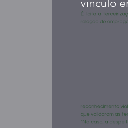
vínculo e
É lícita a terceiri
relação de emprego
reconhecimento viol
que validaram as ter
"No caso, a despeit