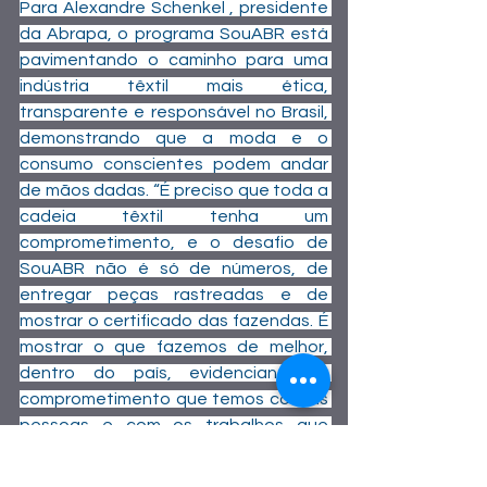
Para Alexandre Schenkel , presidente 
da Abrapa, o programa SouABR está 
pavimentando o caminho para uma 
indústria têxtil mais ética, 
transparente e responsável no Brasil, 
demonstrando que a moda e o 
consumo conscientes podem andar 
de mãos dadas. “É preciso que toda a 
cadeia têxtil tenha um 
comprometimento, e o desafio de 
SouABR não é só de números, de 
entregar peças rastreadas e de 
mostrar o certificado das fazendas. É 
mostrar o que fazemos de melhor, 
dentro do país, evidenciando o 
comprometimento que temos com as 
pessoas e com os trabalhos que 
geramos”, declarou.
Link para 