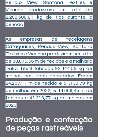
Renaux View, Santana Textiles e 
Vicunha produziram um total de 
2.208.688,81 kg de fios durante o 
período.
As empresas de tecelagens 
Cataguases, Renaux View, Santana 
Textiles e Vicunha produziram um total 
de 38.876,56 m de tecidos e a malharia 
Dalila Têxtil fabricou 92.444,55 kg de 
malhas nos anos analisados. Foram 
24.207,11 m de tecido e 51.130,78 kg 
de malhas em 2022, e 14.669,45 m de 
tecidos e 41.313,77 kg de malhas em 
2023
Produção e confecção 
de peças rastreáveis