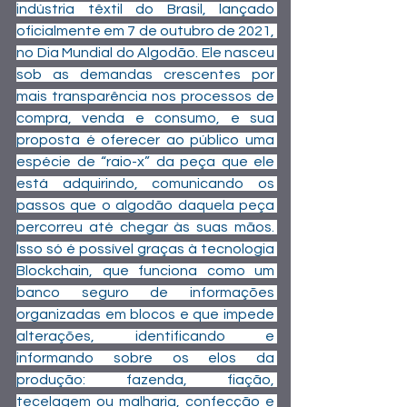
indústria têxtil do Brasil, lançado 
oficialmente em 7 de outubro de 2021, 
no Dia Mundial do Algodão. Ele nasceu 
sob as demandas crescentes por 
mais transparência nos processos de 
compra, venda e consumo, e sua 
proposta é oferecer ao público uma 
espécie de “raio-x” da peça que ele 
está adquirindo, comunicando os 
passos que o algodão daquela peça 
percorreu até chegar às suas mãos. 
Isso só é possível graças à tecnologia 
Blockchain, que funciona como um 
banco seguro de informações 
organizadas em blocos e que impede 
alterações, identificando e 
informando sobre os elos da 
produção: fazenda, fiação, 
tecelagem ou malharia, confecção e 