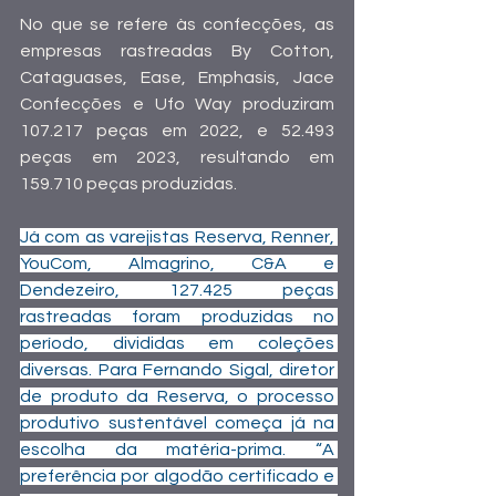
No que se refere às confecções, as 
empresas rastreadas By Cotton, 
Cataguases, Ease, Emphasis, Jace 
Confecções e Ufo Way produziram 
107.217 peças em 2022, e 52.493 
peças em 2023, resultando em 
159.710 peças produzidas.
Já com as varejistas Reserva, Renner, 
YouCom, Almagrino, C&A e 
Dendezeiro, 127.425 peças 
rastreadas foram produzidas no 
período, divididas em coleções 
diversas. Para Fernando Sigal, diretor 
de produto da Reserva, o processo 
produtivo sustentável começa já na 
escolha da matéria-prima. “A 
preferência por algodão certificado e 