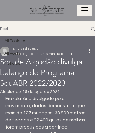
Post
All Posts
sindivestedesign
All Posts
13 de ago. de 2024
3 min de leitura
Sou de Algodão divulga
Notícias
balanço do Programa
SouABR 2022/2023
Atualizado:
15 de ago. de 2024
Em relatório divulgado pelo 
movimento, dados demonstram que 
mais de 127 mil peças, 38.800 metros 
de tecidos e 92.400 quilos de malhas 
foram produzidas a partir do 