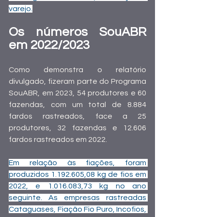
varejo.
Os números SouABR 
em 2022/2023
Como demonstra o relatório 
divulgado, fizeram parte do Programa 
SouABR, em 2023, 54 produtores e 60 
fazendas, com um total de 8.884 
fardos rastreados, face a 25 
produtores, 32 fazendas e 12.606 
fardos rastreados em 2022.
Em relação às fiações, foram 
produzidos 1.192.605,08 kg de fios em 
2022, e 1.016.083,73 kg no ano 
seguinte. As empresas rastreadas 
Cataguases, Fiação Fio Puro, Incofios, 