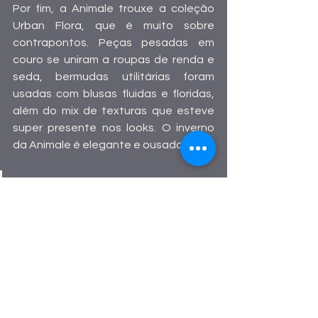
Por fim, a Animale trouxe a coleção 
Urban Flora, que é muito sobre 
contrapontos. Peças pesadas em 
couro se uniram a roupas de renda e 
seda, bermudas utilitárias foram 
usadas com blusas fluidas e floridas, 
além do mix de texturas que esteve 
super presente nos looks. O inverno 
da Animale é elegante e ousado! 
“São várias estéticas que 
permeiam a coleção, então a 
gente mistura uma jaqueta 
meio rock ‘n roll com um 
vestido balonê, que é super 
feminino, por exemplo. A 
grande brincadeira que a gente 