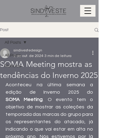
Post
All Posts
sindivestedesign
All Posts
2 de out. de 2024
3 min de leitura
SOMA Meeting mostra as
Notícias
tendências do Inverno 2025
Aconteceu na última semana a 
edição de Inverno 2025 do 
SOMA Meeting
. O evento tem o 
objetivo de mostrar as coleções da 
temporada das marcas do grupo para 
os representantes do atacado, já 
indicando o que vai estar em alta no 
próximo ano. Nós estivemos por lá 