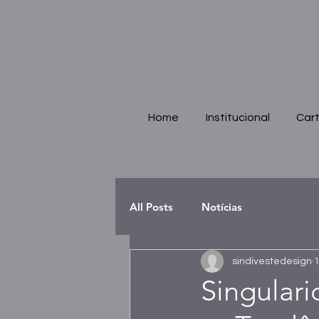
Home
Institucional
Cart
All Posts
Notícias
sindivestedesign
1
Singulari