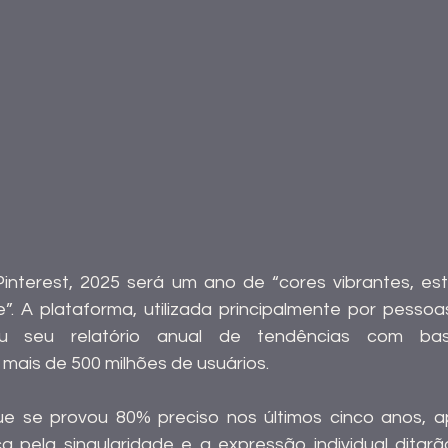
terest, 2025 será um ano de “cores vibrantes, estil
”. A plataforma, utilizada principalmente por pesso
lgou seu relatório anual de tendências com bas
ais de 500 milhões de usuários.
e se provou 80% preciso nos últimos cinco anos, a
 pela singularidade e a expressão individual ditarã