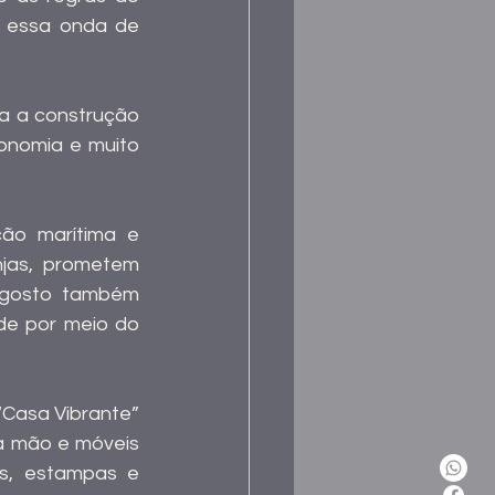
a essa onda de 
 a construção 
nomia e muito 
ão marítima e 
jas, prometem 
 gosto também 
e por meio do 
Casa Vibrante” 
à mão e móveis 
os, estampas e 