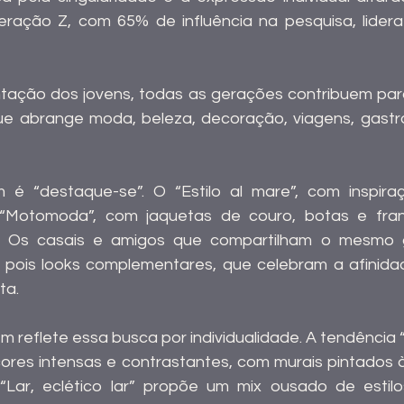
 Geração Z, com 65% de influência na pesquisa, lider
ação dos jovens, todas as gerações contribuem para
 abrange moda, beleza, decoração, viagens, gastro
é “destaque-se”. O “Estilo al mare”, com inspiraç
 “Motomoda”, com jaquetas de couro, botas e fran
s. Os casais e amigos que compartilham o mesmo
ois looks complementares, que celebram a afinidad
ta.
reflete essa busca por individualidade. A tendência “
ores intensas e contrastantes, com murais pintados 
o “Lar, eclético lar” propõe um mix ousado de estil