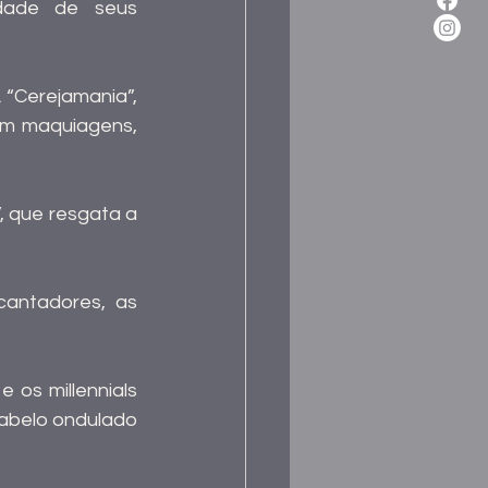
dade de seus 
“Cerejamania”, 
em maquiagens, 
 que resgata a 
antadores, as 
os millennials 
abelo ondulado 