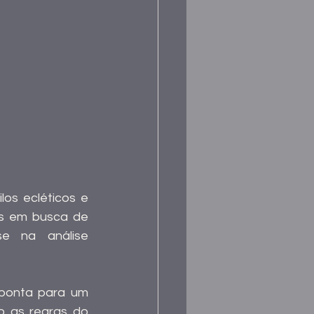
os ecléticos e 
as em busca de 
e na análise 
ponta para um 
o as regras do 