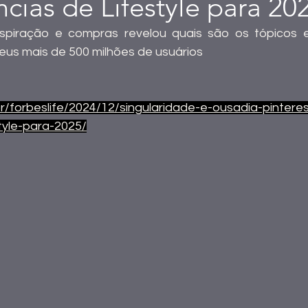
cias de Lifestyle para 20
spiração e compras revelou quais são os tópicos e
eus mais de 500 milhões de usuários
br/forbeslife/2024/12/singularidade-e-ousadia-pintere
tyle-para-2025/