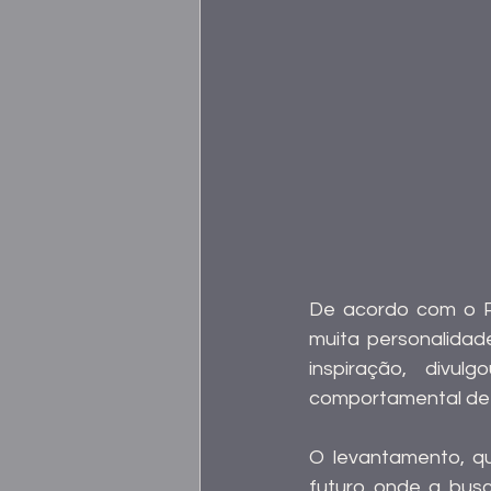
De acordo com o Pin
muita personalidade
inspiração, divu
comportamental de m
O levantamento, qu
futuro onde a busca