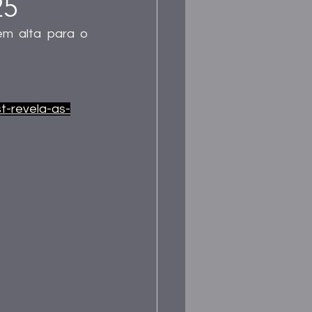
25
m alta para o 
st-revela-as-