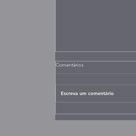
Comentários
Escreva um comentário
Compras públicas mais ágeis
para a rotina dos Municípios