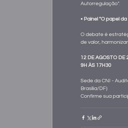
Autorregulação".
• Painel "O papel da
O debate é estratégi
de valor, harmoniza
12 DE AGOSTO DE 
9H ÀS 17H30
Sede da CNI - Audit
Brasília/DF)
Confirme sua partic