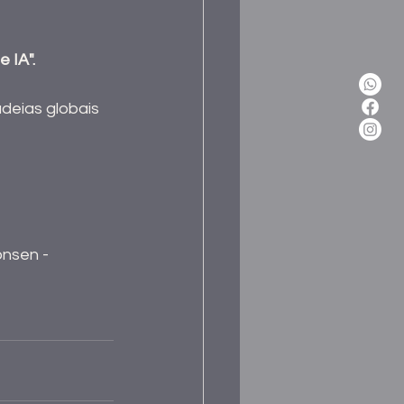
 IA".
deias globais 
nsen - 