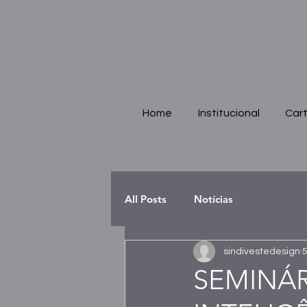
Home
Institucional
Cart
All Posts
Notícias
sindivestedesign
5
SEMINÁR