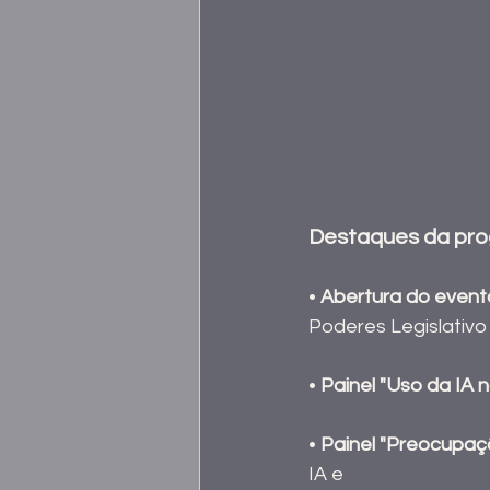
Destaques da pr
• 
Abertura do event
Poderes Legislativo
•
 Painel "Uso da IA n
•
 Painel "Preocupaç
IA e