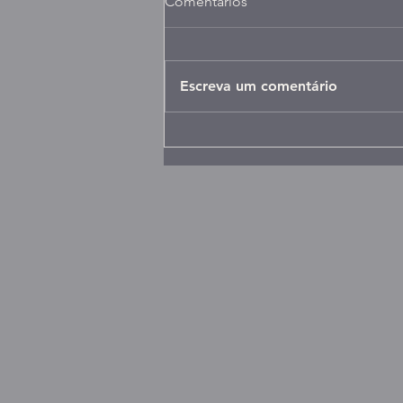
Comentários
Escreva um comentário
Compras públicas mais ágeis
para a rotina dos Municípios