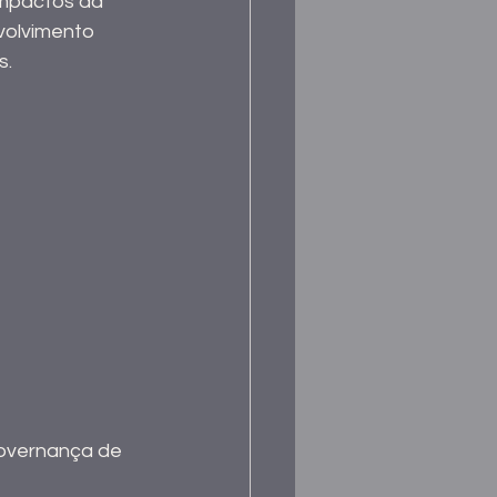
 impactos da 
volvimento 
s.
Governança de 