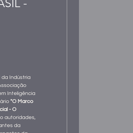
SIL -
da Indústria 
Associação 
m Inteligência 
ário
 "O Marco 
ial - O 
do autoridades, 
antes da 