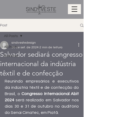
Post
All Posts
sindivestedesign
All Posts
26 de set. de 2024
2 min de leitura
Salvador sediará congresso
Notícias
internacional da indústria
têxtil e de confecção
Reunindo empresários e executivos 
da indústria têxtil e de confecção do 
Brasil, o
 Congresso Internacional Abit 
2024
 será realizado em Salvador nos 
dias 30 e 31 de outubro no auditório 
do Senai Cimatec, em Piatã.