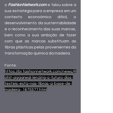
o 
FashionNetwork.com
 e falou sobre a 
sua estratégia para a empresa em um 
contexto econoômico difícil, o 
desenvolvimento da sustentabilidade 
e o reconhecimento das suas marcas, 
bem como a sua ambição de fazer 
com que as marcas substituam as 
fibras plásticas pelas provenientes da 
transformação química da madeira.
Fonte:
https://br.fashionnetwork.com/news/R
ohit-aggarwal-lenzing-o-futuro-dos-
texteis-esta-nas-fibras-a-base-de-
madeira-,1675577.html