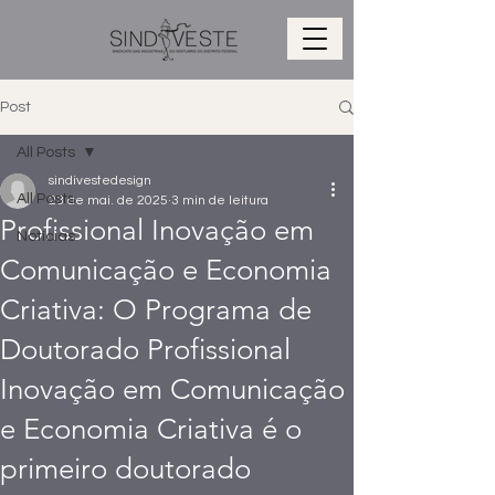
Post
All Posts
sindivestedesign
All Posts
23 de mai. de 2025
3 min de leitura
Profissional Inovação em
Notícias
Comunicação e Economia
Criativa: O Programa de
Doutorado Profissional
Inovação em Comunicação
e Economia Criativa é o
primeiro doutorado