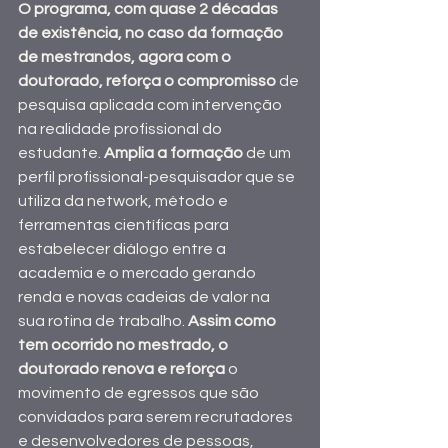
O programa, com quase 2 décadas 
de existência, no caso da formação 
de mestrandos, agora com o 
doutorado, reforça o compromisso
 de 
pesquisa aplicada com intervenção 
na realidade profissional do 
estudante. 
Amplia a formação
 de um 
perfil profissional-pesquisador que se 
utiliza da network, método e 
ferramentas científicas para 
estabelecer diálogo entre a 
academia e o mercado gerando 
renda e novas cadeias de valor na 
sua rotina de trabalho. 
Assim como 
tem ocorrido no mestrado, o 
doutorado renova e reforça 
o 
movimento de egressos que são 
convidados para serem recrutadores 
e desenvolvedores de pessoas, 