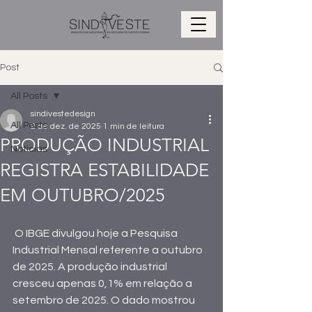
Post
All Posts
sindivestedesign
All Posts
2 de dez. de 2025
1 min de leitura
PRODUÇÃO INDUSTRIAL
Notícias
REGISTRA ESTABILIDADE
EM OUTUBRO/2025
 O IBGE divulgou hoje a Pesquisa 
Industrial Mensal referente a outubro 
de 2025. A produção industrial 
cresceu apenas 0,1% em relação a 
setembro de 2025. O dado mostrou 