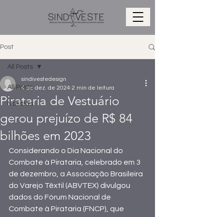
Post
All Posts
sindivestedesign
All Posts
4 de dez. de 2024
2 min de leitura
Pirataria de Vestuário
Notícias
gerou prejuízo de R$ 84
bilhões em 2023
Considerando o Dia Nacional do 
Combate à Pirataria, celebrado em 3 
de dezembro, a Associação Brasileira 
do Varejo Têxtil (ABVTEX) divulgou 
dados do Fórum Nacional de 
Combate à Pirataria (FNCP), que 