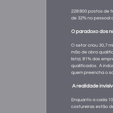
228.800 postos de t
de 32% no pessoal 
O paradoxo dos n
O setor criou 30,7 
mão de obra qualifi
lista). 81% das empr
qualificados.  A in
quem preencha o sal
 A realidade invisíve
Enquanto a cada 10 
costureiras estão d