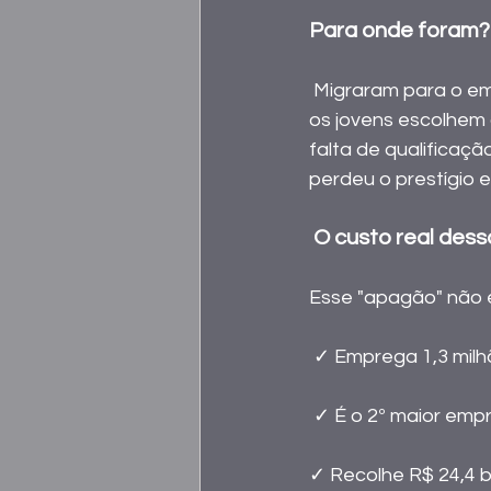
Para onde foram?
 Migraram para o empreendedorismo, abrindo oficinas próprias em busca de autonomia, 
os jovens escolhem c
falta de qualificaç
perdeu o prestígio e
 O custo real dessa
Esse "apagão" não é
 ✓ Emprega 1,3 mil
 ✓ É o 2º maior emp
✓ Recolhe R$ 24,4 