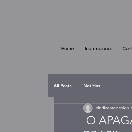
Home
Institucional
Cart
All Posts
Notícias
sindivestedesign
7
O APAG