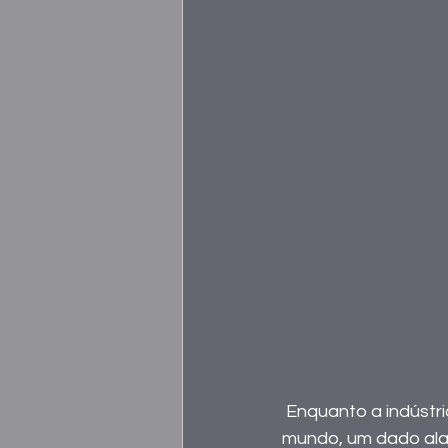
 Enquanto a indústria têxtil brasileira fatura R$ 212,6 bilhões e figura como a 5ª maior do 
mundo, um dado alar