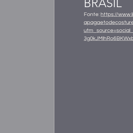
BRASIL
Fonte: 
https://www.
apagaetodecosturei
utm_source=socia
3g0kJMlhRo6BKWx