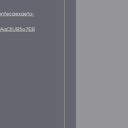
confecaexaeto-
AAqClIUB5o7EB