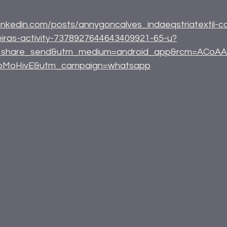
linkedin.com/posts/annygoncalves_indaeqstriatextil-
ras-activity-7378927644643409921-65-u?
l_share_send&utm_medium=android_app&rcm=ACoA
bMoHivE&utm_campaign=whatsapp