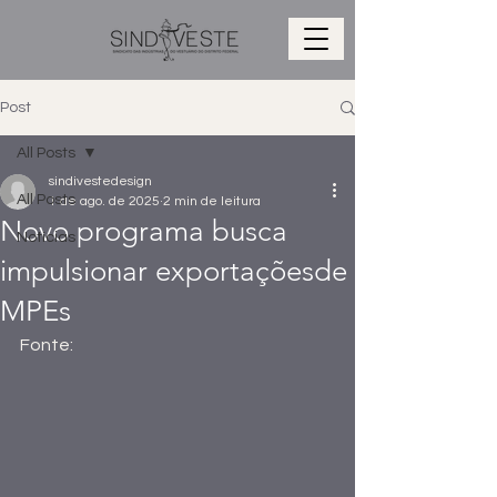
Post
All Posts
sindivestedesign
All Posts
1 de ago. de 2025
2 min de leitura
Novo programa busca
Notícias
impulsionar exportaçõesde
MPEs
Fonte: