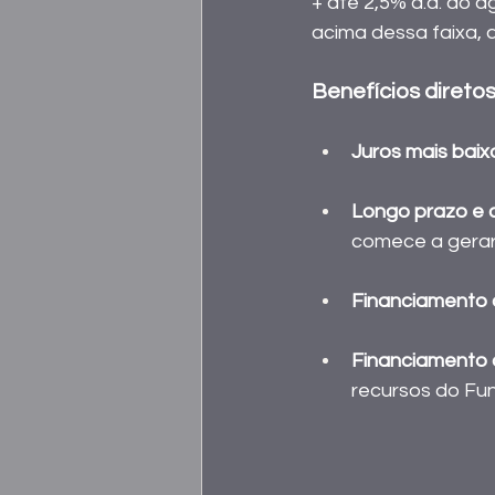
+ até 2,5% a.a. do a
acima dessa faixa, a
Benefícios direto
Juros mais baix
Longo prazo e 
comece a gerar 
Financiamento 
Financiamento 
recursos do Fun