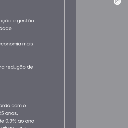
ração e gestão 
idade 
economia mais 
ra redução de 
cordo com o 
5 anos, 
de 0,9% ao ano 