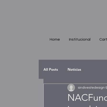
Home
Institucional
Cart
All Posts
Notícias
sindivestedesign
9
NACFundo