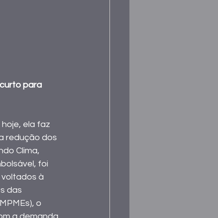
curto para 
oje, ela faz 
a redução dos 
do Clima, 
lsável, foi 
 voltados à 
s das 
(MPMEs), o 
 com a demanda 