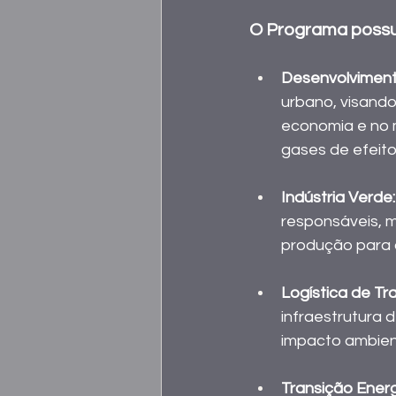
O Programa possui
Desenvolvimento
urbano, visand
economia e no 
gases de efeito
Indústria Verde:
responsáveis, 
produção para 
Logística de Tr
infraestrutura 
impacto ambient
Transição Ener