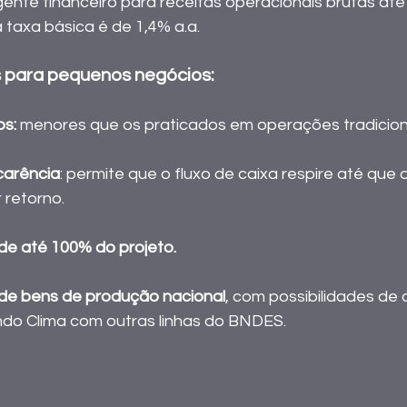
gente financeiro para receitas operacionais brutas até
 taxa básica é de 1,4% a.a. 
s para pequenos negócios:
os:
 menores que os praticados em operações tradiciona
carência
: permite que o fluxo de caixa respire até que 
retorno.  
de até 100% do projeto.
de bens de produção nacional
, com possibilidades de 
do Clima com outras linhas do BNDES.  