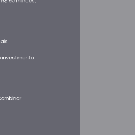
 R$ 90 milhões; 
is. 
o investimento 
combinar 