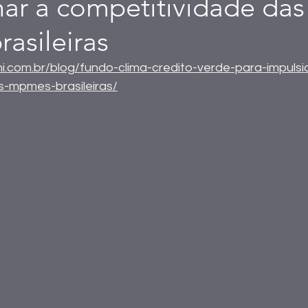
nar a competitividade das
asileiras
cni.com.br/blog/fundo-clima-credito-verde-para-impulsi
s-mpmes-brasileiras/