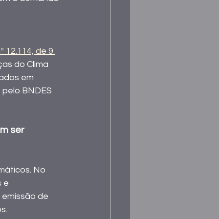
nº 12.114, de 9 
ças do Clima 
sados em 
os pelo BNDES 
m ser 
máticos. No 
 e 
 emissão de 
s. 