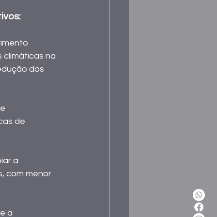
vos: 
vimento 
climáticas na 
edução dos 
e 
cas de 
iar a 
s, com menor 
e a 