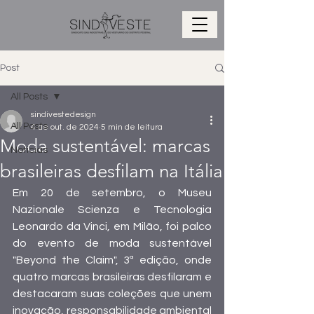
Post
All Posts
sindivestedesign
All Posts
4 de out. de 2024
5 min de leitura
Moda sustentável: marcas
Notícias
brasileiras desfilam na Itália
Em 20 de setembro, o Museu 
Nazionale Scienza e Tecnologia 
Leonardo da Vinci, em Milão, foi palco 
do evento de moda sustentável 
"Beyond the Claim", 3ª edição, onde 
quatro marcas brasileiras desfilaram e 
destacaram suas coleções que unem 
inovação, responsabilidade ambiental 