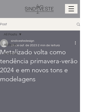
Post
All Posts
sindivestedesign
All Posts
24 de out. de 2023
2 min de leitura
Metalizado volta como
Notícias
tendência primavera-verão
2024 e em novos tons e
modelagens