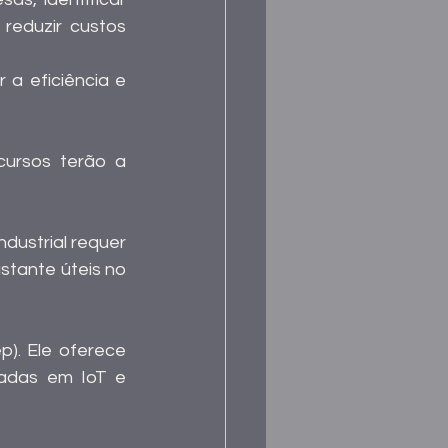
 reduzir custos 
a eficiência e 
cursos terão a 
dustrial requer 
tante úteis no 
). Ele oferece 
eadas em IoT e 