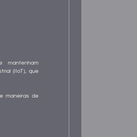
e mantenham 
al (IIoT), que 
e maneiras de 