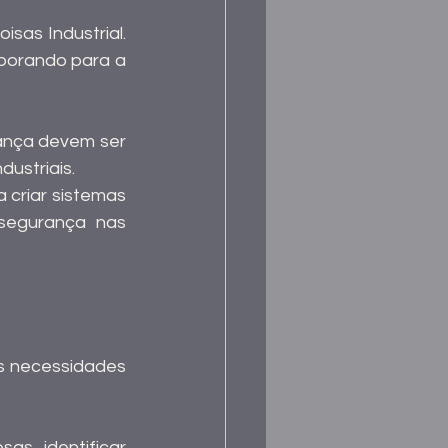
as Industrial. 
borando para a 
ança devem ser 
dustriais.
criar sistemas 
segurança nas 
s necessidades 
as, identificar 