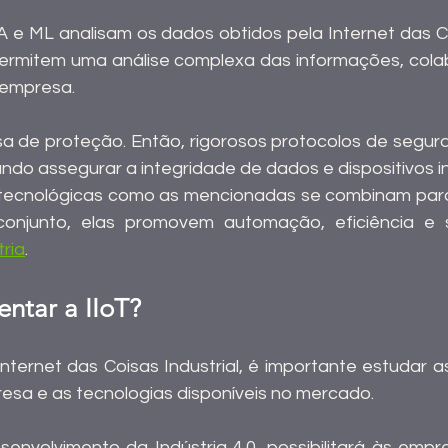
 e ML analisam os dados obtidos pela Internet das Cois
ermitem uma análise complexa das informações, cola
 empresa.
cisa de proteção. Então, rigorosos protocolos de segur
ndo assegurar a integridade de dados e dispositivos in
 tecnológicas como as mencionadas se combinam para 
 conjunto, elas promovem automação, eficiência e 
tria
.
ntar a IIoT?
nternet das Coisas Industrial, é importante estudar a
esa e as tecnologias disponíveis no mercado.
senvolvimento da Indústria 4.0, possibilitará às empres