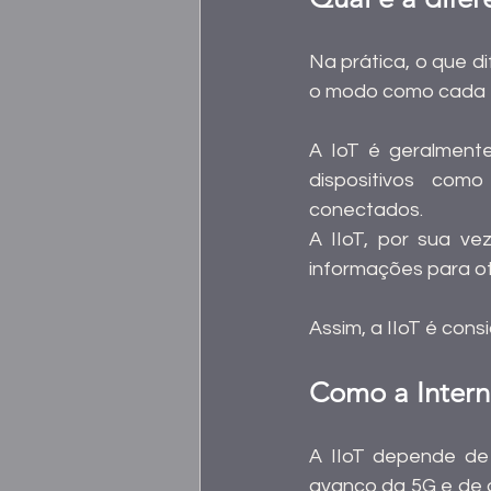
Na prática, o que di
o modo como cada t
A IoT é geralmente
dispositivos como
conectados.
A IIoT, por sua ve
informações para ot
Assim, a IIoT é con
Como a Interne
A IIoT depende de 
avanço da 5G e de o