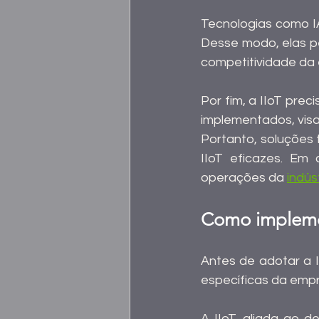
Tecnologias como IA
Desse modo, elas p
competitividade da
Por fim, a IIoT pre
implementados, visa
Portanto, soluções
IIoT eficazes. Em
operações da 
indús
Como impleme
Antes de adotar a I
específicas da empr
A IIoT, aliada ao de