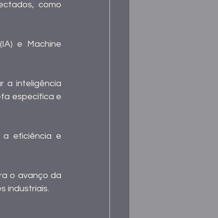
nectados, como 
(IA) e Machine 
 a inteligência 
a específica e 
a eficiência e 
Dessa forma, a Internet das Coisas Industrial tem grande importância para o avanço da 
 industriais.