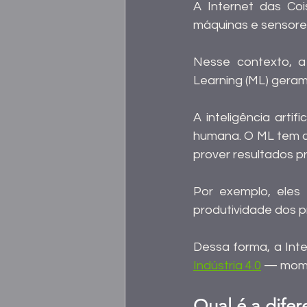
A Internet das Coi
máquinas e sensores,
Nesse contexto, a u
Learning (ML) gera
A inteligência artif
humana. O ML tem co
prover resultados pr
Por exemplo, eles 
produtividade dos p
Indústria 4.0
 — momen
Qual é a difer