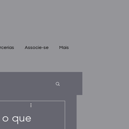
rcerias
Associe-se
Mais
o o que