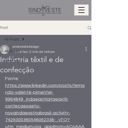
Post
All Posts
sindivestedesign
All Posts
19 de fev.
2 min de leitura
Indústria têxtil e de
Notícias
confecção
Fonte: 
https://www.linkedin.com/posts/ferna
ndo-valente-pimentel-
9964849_indaeqstriataeaxtil-
confecaexaeto-
novaindaeqstriabrasil-activity-
7429300360546062336-_yTQ?
utm_medium=ios_app&rcm=ACoAAA