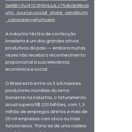
Gr6IIB13VJ41D3MXHLluILc75dkGb8Ibs&
utm_source=social_share_send&utm
_campaign=whatsapp
A indústria têxtil e de confecção 
brasileira é um dos grandes ativos 
produtivos do país — embora muitas 
vezes não receba o reconhecimento 
proporcional à sua relevância 
econômica e social.
O Brasil está entre os 5 a 6 maiores 
produtores mundiais do setor. 
Somente na indústria, o faturamento 
anual supera R$ 220 bilhões, com 1,3 
milhão de empregos diretos e mais de 
25 mil empresas com cinco ou mais 
funcionários. Trata-se de uma cadeia 