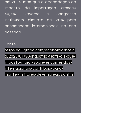
em 2024, mas que a arrecadação do 
imposto de importação cresceu 
40,7%. Governo e Congresso 
instituíram alíquota de 20% para 
encomendas internacionais no ano 
passado.
Fonte:
https://g1.globo.com/economia/notici
a/2025/01/30/industria-textil-diz-que-
imposto-maior-sobre-encomendas-
internacionais-contribuiu-para-
manter-milhares-de-empregos.ghtml