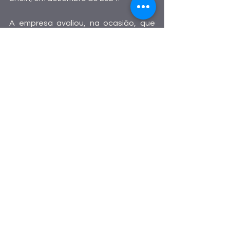
A empresa avaliou, na ocasião, que 
essa medida ocorre em um "cenário 
em que os consumidores brasileiros já 
enfrentam a maior carga tributária do 
mundo para compras feitas em 
plataformas estrangeiras, 
dificultando ainda mais o acesso a 
produtos acessíveis".
A Shein disse ainda compreender a 
importância do controle das contas 
públicas para governos estaduais, 
mas acredita que essa decisão 
transfere de forma injusta o ônus 
tributário para os consumidores, 
especialmente para as classes de 
renda mais baixa (C, D e E), que 