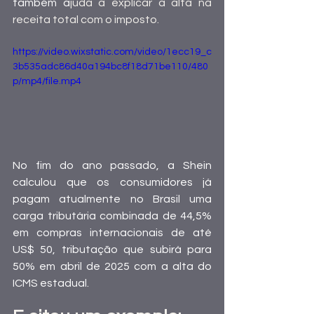
também a
juda a explicar a alta na 
receita total com o imposto.
https://video.wixstatic.com/video/1ecc19_c
3b535adc86d40a194bc8f18d71be110/480
p/mp4/file.mp4
No fim do ano passado, a Shein 
calculou que os consumidores já 
pagam atualmente no Brasil uma 
carga tributária combinada de 44,5% 
em compras internacionais de até 
US$ 50, tributação que subirá para 
50% em abril de 2025 com a alta do 
ICMS estadual.