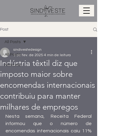
Post
All Posts
sindivestedesign
All Posts
3 de fev. de 2025
4 min de leitura
Indústria têxtil diz que
Notícias
imposto maior sobre
encomendas internacionais
contribuiu para manter
milhares de empregos
Nesta semana, Receita Federal 
informou que o número de 
encomendas internacionais caiu 11% 