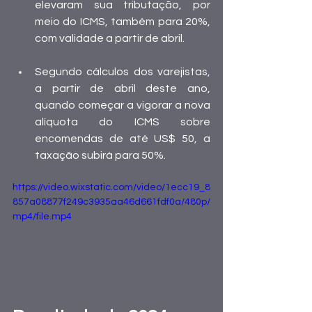
elevaram sua tributação, por 
meio do ICMS, também para 20%, 
com validade a partir de abril.
Segundo cálculos dos varejistas, 
a partir de abril deste ano, 
quando começar a vigorar a nova 
alíquota do ICMS sobre 
encomendas de até US$ 50, a 
taxação subirá para 50%.
https://video.wixstatic.com/video/1ecc19_8
857a08877f249c3935aa46d661fdf0a/480p/
mp4/file.mp4