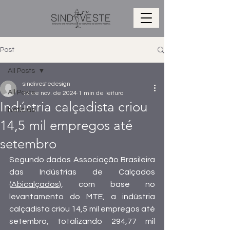
Post
All Posts
sindivestedesign
All Posts
12 de nov. de 2024
1 min de leitura
Indústria calçadista criou
Notícias
14,5 mil empregos até
setembro
Segundo dados Associação Brasileira 
das Indústrias de Calçados 
(
Abicalçados
), com base no 
levantamento do MTE, a indústria 
calçadista criou 14,5 mil empregos até 
setembro, totalizando 294,77 mil 