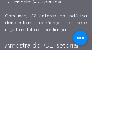
Madeira (+ 2,2 pontos).
Com isso, 22 setores da indústria 
demonstram confiança e sete 
registram falta de confiança.  
Amostra do ICEI setorial
A CNI consultou 1.797 empresas, das 
quais 696 de pequeno porte, 658 de 
médio porte e 443 de grande porte, 
entre 1° e 9 de agosto de 2024.  