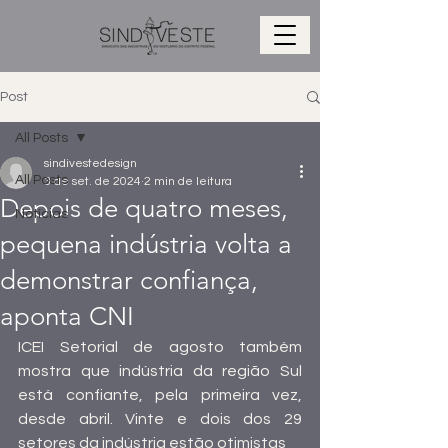
Post
All Posts
sindivestedesign
All Posts
3 de set. de 2024
2 min de leitura
Depois de quatro meses,
Notícias
pequena indústria volta a
demonstrar confiança,
aponta CNI
ICEI Setorial de agosto também 
mostra que indústria da região Sul 
está confiante, pela primeira vez, 
desde abril. Vinte e dois dos 29 
setores da indústria estão otimistas