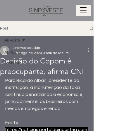
Post
All Posts
sindivestedesign
All Posts
1 de ago. de 2024
3 min de leitura
Decisão do Copom é
Notícias
preocupante, afirma CNI
Para Ricardo Alban, presidente da 
instituição, a manutenção da taxa 
continua penalizando a economia e, 
principalmente, os brasileiros com 
menos empregos e renda
Fonte:
https://noticias.portaldaindustria.com.