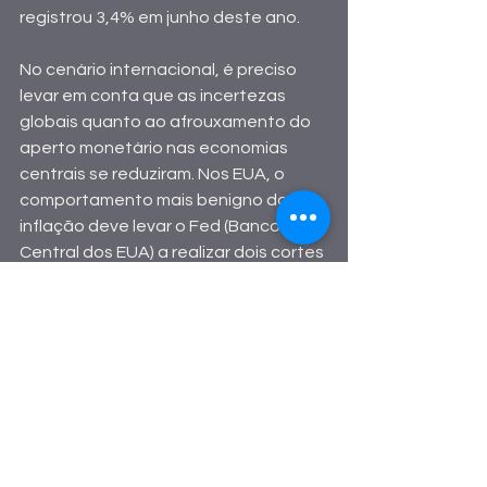
registrou 3,4% em junho deste ano.
No cenário internacional, é preciso 
levar em conta que as incertezas 
globais quanto ao afrouxamento do 
aperto monetário nas economias 
centrais se reduziram. Nos EUA, o 
comportamento mais benigno da 
inflação deve levar o Fed (Banco 
Central dos EUA) a realizar dois cortes 
na taxa de juros norte-americana 
ainda em 2024 – conforme sinalização 
dada na decisão anunciada hoje.
 Na Europa, o BCE (Banco Central 
Europeu) já fez uma primeira redução 
nos juros, em junho. Isso possibilita 
que o Brasil reduza a Selic sem risco 