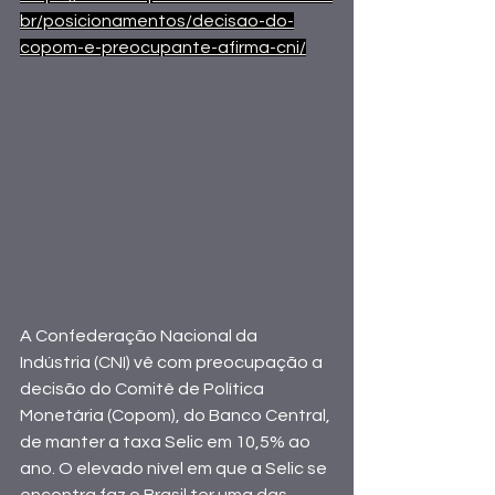
br/posicionamentos/decisao-do-
copom-e-preocupante-afirma-cni/
A 
Confederação Nacional da 
Indústria (CNI)
 vê com preocupação a 
decisão do Comitê de Política 
Monetária (Copom), do 
Banco Central
, 
de manter a taxa Selic em 10,5% ao 
ano. O elevado nível em que a Selic se 