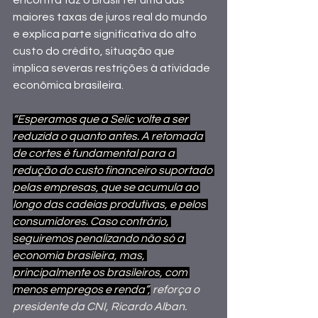
encontra faz o Brasil ter uma das 
maiores taxas de juros real do mundo 
e explica parte significativa do alto 
custo do crédito, situação que 
implica severas restrições à atividade 
econômica brasileira.
“Esperamos que a Selic volte a ser 
reduzida o quanto antes. A retomada 
de cortes é fundamental para a 
redução do custo financeiro suportado 
pelas empresas, que se acumula ao 
longo das cadeias produtivas, e pelos 
consumidores. Caso contrário, 
seguiremos penalizando não só a 
economia brasileira, mas, 
principalmente os brasileiros, com 
menos empregos e renda”,
 reforça o 
presidente da CNI, Ricardo Alban.