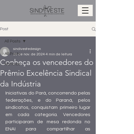
Post
All Posts
sindivestedesign
All Posts
28 de nov. de 2024
4 min de leitura
Conheça os vencedores do
Notícias
Prêmio Excelência Sindical
da Indústria
Iniciativas do Pará, concorrendo pelas 
federações, e do Paraná, pelos 
sindicatos, conquistam primeiro lugar 
em cada categoria. Vencedores 
participaram de mesa redonda no 
ENAI para compartilhar as 