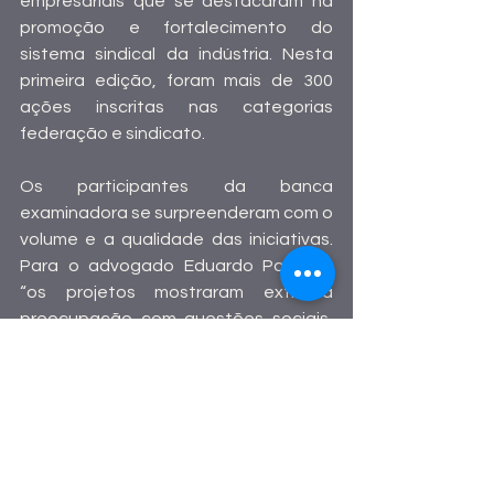
empresariais que se destacaram na 
promoção e fortalecimento do 
sistema sindical da indústria. Nesta 
primeira edição, foram mais de 300 
ações inscritas nas categorias 
federação e sindicato. 
Os participantes da banca 
examinadora se surpreenderam com o 
volume e a qualidade das iniciativas. 
Para o advogado Eduardo Pastore, 
“os projetos mostraram extrema 
preocupação com questões sociais, 
valorizando as empresas 
representadas. A preocupação 
socioeconômica foi uma constante 
nestes projetos. E todos com 
avaliações muito concretas”, 
destaca.  