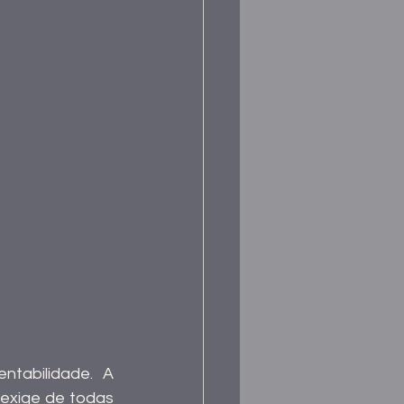
O casamento entre a moda e Copenhagen tem sua base na sustentabilidade. A 
exige de todas 