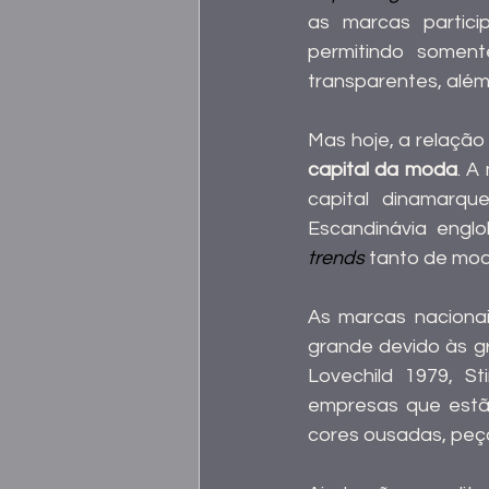
as marcas partici
permitindo somen
transparentes, além
capital da moda
. A
capital dinamarqu
trends
 tanto de mod
As marcas naciona
grande devido às g
Lovechild 1979, S
empresas que estão
cores ousadas, peça