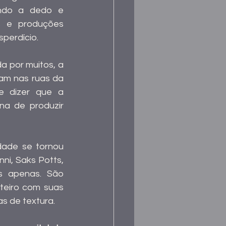
endo a dedo e 
 e produções 
perdício.
Mas hoje, a relação vai além e é por isso que Copenhagen já é considerada por muitos, a 
am nas ruas da 
e dizer que a 
Escandinávia engloba Dinamarca, Suécia e Noruega - são uma máquina de produzir 
ade se tornou 
, Saks Potts, 
s apenas. São 
eiro com suas 
s de textura. 