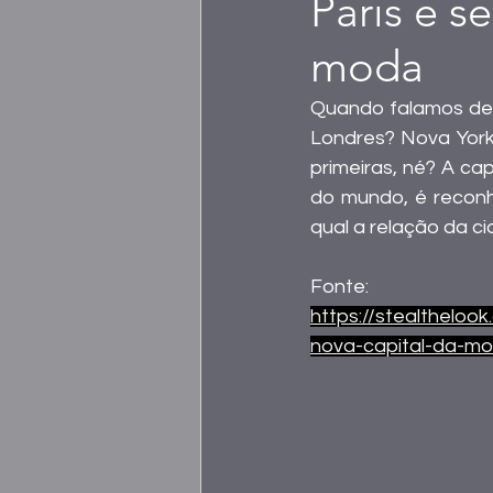
Paris e s
moda
Quando falamos de
Londres? Nova York
primeiras, né? A ca
do mundo, é reconh
qual a relação da 
Fonte:
https://stealthelo
nova-capital-da-m