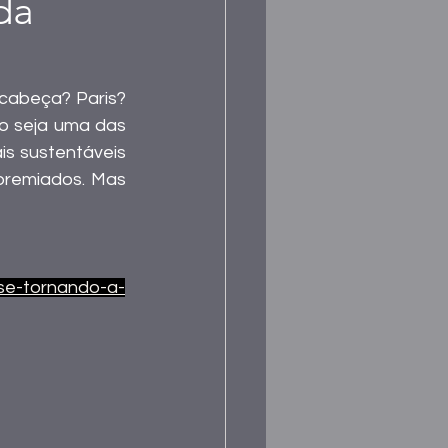
da
 cabeça? Paris? 
o seja uma das 
s sustentáveis 
premiados. Mas 
se-tornando-a-