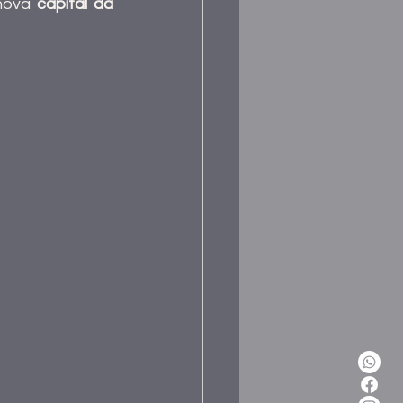
nova 
capital da 