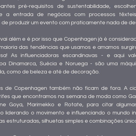
pantes pré-requisitos de sustentabilidade, escolh
te a entrada de negócios com processos têxteis
 de produzir um evento com praticamente nada de des
 maioria das tendências que usamos e amamos surgir
esa! As influenciadoras escandinavas - e aqui val
a, como de beleza e até de decoração. 
is de Copenhagen também não ficam de fora. A cid
rifes que encontramos na semana de moda como Ganni
tine Goya, Marimekko e Rotate, para citar alguma
 liderando o movimento e influenciando o mundo int
s estruturadas, silhuetas simples e combinações única