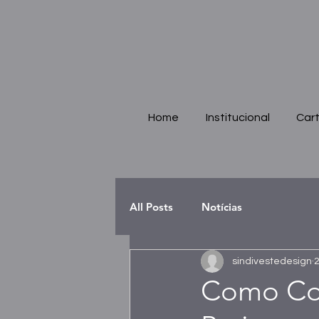
Home
Institucional
Cart
All Posts
Notícias
sindivestedesign
2
Como Co