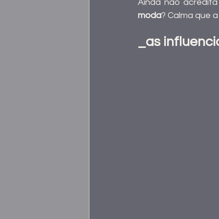
Ainda não acredit
moda
? Calma que a 
_as influenc