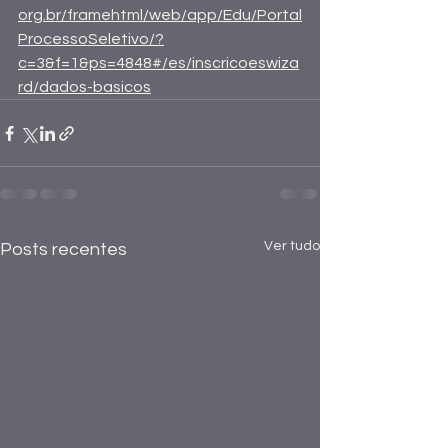
org.br/framehtml/web/app/Edu/Portal
ProcessoSeletivo/?
c=3&f=1&ps=4848#/es/inscricoeswiza
rd/dados-basicos
Ver tudo
Posts recentes