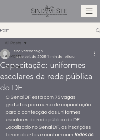
Post
All Posts
sindivestedesign
All Posts
18 de set. de 2025
1 min de leitura
Capacitação: uniformes
Notícias
escolares da rede pública
do DF
O Senai DF está com 75 vagas 
gratuitas para curso de capacitação 
para a confecção dos uniformes 
escolares da rede pública do DF. 
Localizado no Senai DF, as inscrições 
foram abertas e contam com 
todos os 