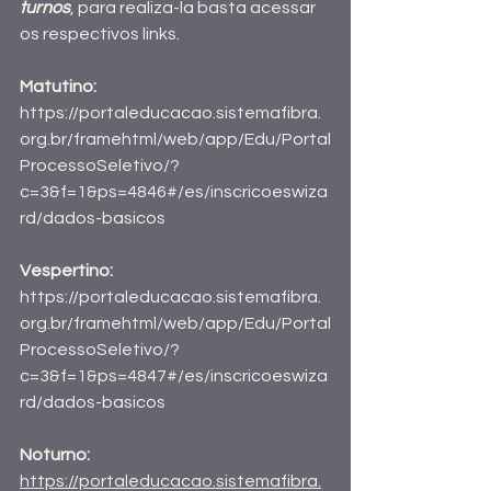
turnos
, para realiza-la basta acessar 
os respectivos links.
Matutino:
https://portaleducacao.sistemafibra.
org.br/framehtml/web/app/Edu/Portal
ProcessoSeletivo/?
c=3&f=1&ps=4846#/es/inscricoeswiza
rd/dados-basicos
Vespertino: 
https://portaleducacao.sistemafibra.
org.br/framehtml/web/app/Edu/Portal
ProcessoSeletivo/?
c=3&f=1&ps=4847#/es/inscricoeswiza
rd/dados-basicos
Noturno: 
https://portaleducacao.sistemafibra.