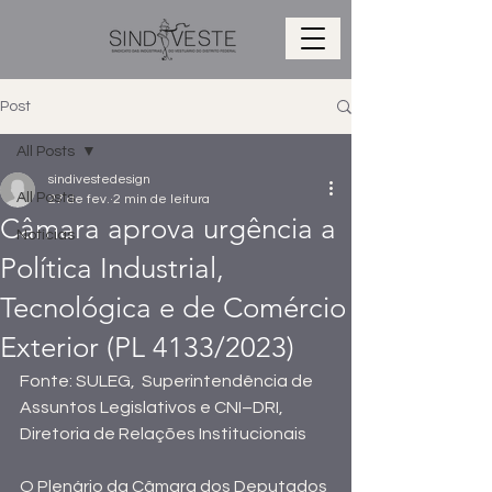
Post
All Posts
sindivestedesign
All Posts
27 de fev.
2 min de leitura
Câmara aprova urgência a
Notícias
Política Industrial,
Tecnológica e de Comércio
Exterior (PL 4133/2023)
Fonte: SULEG,  Superintendência de 
Assuntos Legislativos e CNI–DRI, 
Diretoria de Relações Institucionais
O Plenário da Câmara dos Deputados 