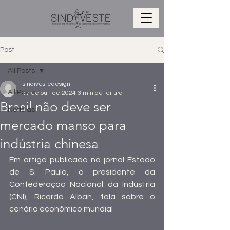
Post
All Posts
sindivestedesign
All Posts
17 de out. de 2024
3 min de leitura
Brasil não deve ser
Notícias
mercado manso para
indústria chinesa
Em artigo publicado no jornal Estado 
de S. Paulo, o presidente da 
Confederação Nacional da Indústria 
(CNI), Ricardo Alban, fala sobre o 
cenário econômico mundial