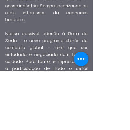
nossa indústria. Sempre priorizando os 
reais interesses da economia 
brasileira.
Nossa possível adesão à Rota da 
Seda – o novo programa chinês de 
comércio global – tem que ser 
estudada e negociada com todo o 
cuidado. Para tanto, é imprescindível 
a participação de todo o setor 
industrial nos entendimentos entre os 
governos.
Da mesma forma, devemos estar 
abertos aos demais protagonistas da 
economia global, buscando 
complementaridade nas cadeias 
produtivas, agregação de valor e 