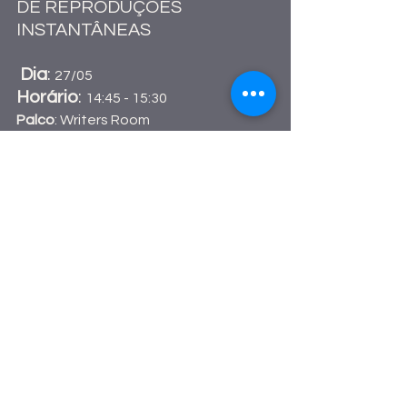
DE REPRODUÇÕES 
INSTANTÂNEAS
Dia
: 
27/05  
Horário
: 
14:45 - 15:30  
Palco
: Writers Room
Como participar?
Para participar do 
Summit Fashion 
System
, você pode escolher entre 
duas opções de ingresso: o 
DayPass
, 
que garante acesso apenas ao dia 
27, quando acontecem 8 mesas 
contínuas sobre moda, e o 
Creator
, 
um passaporte para acompanhar a 
trilha de moda e outros assuntos 
como tecnologia, marketing, 
branding, criação de conteúdo, 
cinema, música em todos os dias do 
Rio2C.