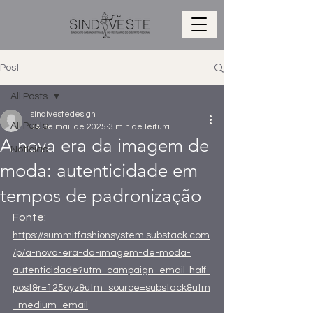
Post
All Posts
sindivestedesign
All Posts
14 de mai. de 2025
3 min de leitura
A nova era da imagem de
Notícias
moda: autenticidade em
tempos de padronização
Fonte:
https://summitfashionsystem.substack.com
/p/a-nova-era-da-imagem-de-moda-
autenticidade?utm_campaign=email-half-
post&r=125oyz&utm_source=substack&utm
_medium=email